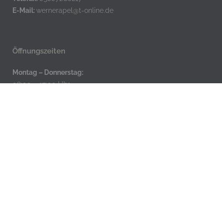
E-Mail:
wernerapel@t-online.de
Öffnungszeiten
Montag – Donnerstag:
08:00 – 17:00 Uhr
Freitag:
08:00 – 12:00 Uhr
Und nach Vereinbarung
Impressum
Datenschutz
Kontakt