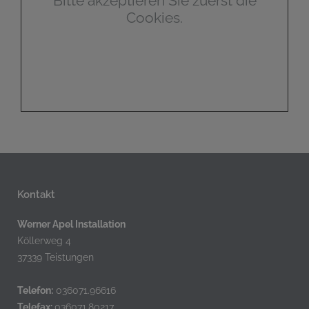
Bitte akzeptieren Sie zuerst die
Cookies.
Kontakt
Werner Apel Installation
Köllerweg 4
37339 Teistungen
Telefon:
036071.96616
Telefax:
036071.80217