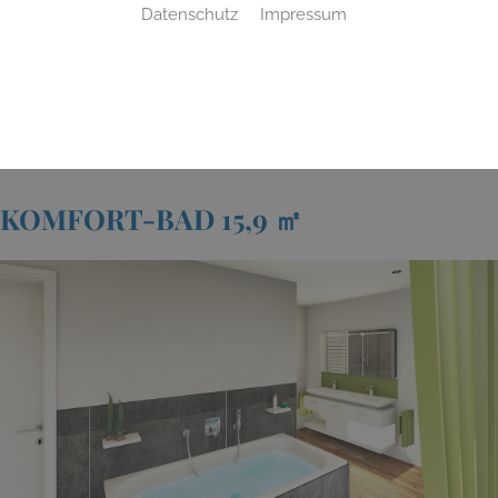
Datenschutz
Impressum
Startseite
»
Bad
»
Badinspiration & Musterbäder
»
Komfort-Bad 15,9
㎡
KOMFORT-BAD 15,9 ㎡