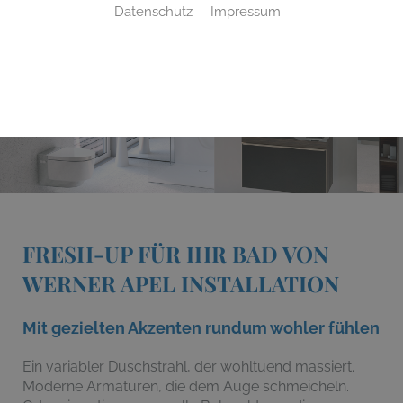
Datenschutz
Impressum
FRESH-UP FÜR IHR BAD VON
WERNER APEL INSTALLATION
Mit gezielten Akzenten rundum wohler fühlen
Ein variabler Duschstrahl, der wohltuend massiert.
Moderne Armaturen, die dem Auge schmeicheln.