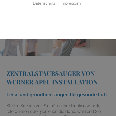
Datenschutz
Impressum
ZENTRALSTAUBSAUGER VON
WERNER APEL INSTALLATION
Leise und gründlich saugen für gesunde Luft
Stellen Sie sich vor, Sie hören Ihre Lieblingsmusik,
telefonieren oder genießen die Ruhe, während Sie