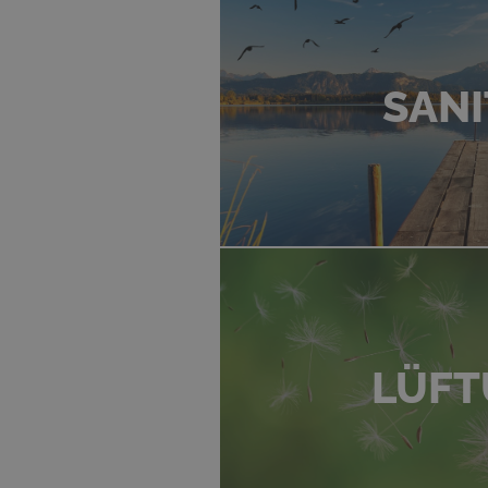
SANI
LÜF