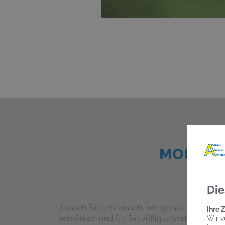
MODERNI
Die
Lassen Sie uns wissen, wie
genau
wir Ihnen 
Ihre 
persönlich und
für Sie völlig unverbindlich.
U
Wir v