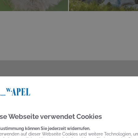
SIERUNG, WARTUNG ODER R
Ihr direkter Draht zum Experten
se Webseite verwendet Cookies
weiterhelfen können. Rufen Sie uns an, um Ihr Anliegen oder
Zustimmung können Sie jederzeit widerrufen.
nter der
Telefonnummer 036071 96616
sind wir
für Sie da
.
Mo
erwenden auf dieser Webseite Cookies und weitere Technologien, u