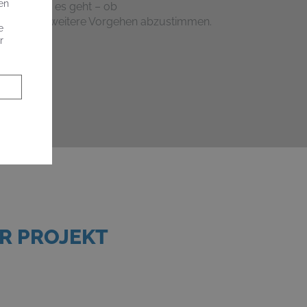
en
rz, um was es geht – ob
en, um
das weitere Vorgehen
abzustimmen.
e
r
R PROJEKT