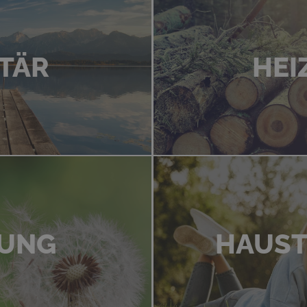
TÄR
HEI
TUNG
HAUST