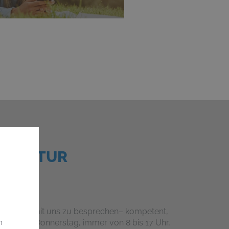
EPARATUR
 Vorhaben mit uns zu
besprechen
–
kompetent,
ntag bis Donnerstag,
immer
von 8
bis 17
Uhr,
m