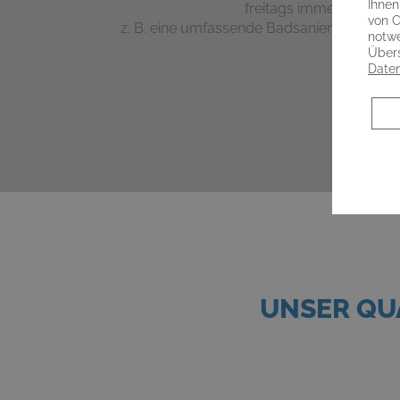
Ihnen
freitags immer bis 12 Uh
von C
z. B. eine
umfassende
Badsanierung oder 
notwe
Übers
Daten
UNSER QU