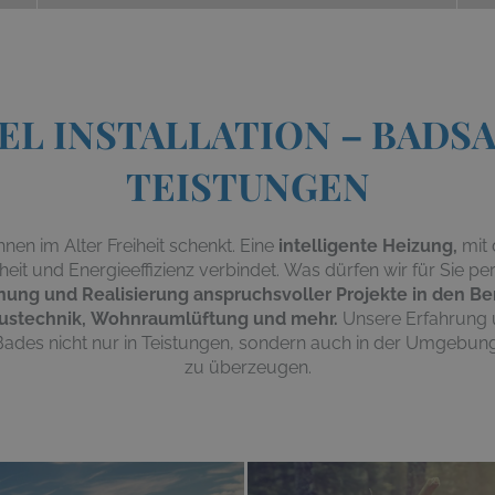
L INSTALLATION – BADS
TEISTUNGEN
hnen im Alter Freiheit schenkt
. Eine
intelligente
Heizung
,
mit 
heit
und
Energieeffizienz
verbindet.
Was dürfen wir für Sie pe
nung und Realisierung anspruchsvoller Projekte in den B
ustechnik, Wohnraumlüftung und mehr.
Unsere Erfahrung
Bades nicht
nur in Teistungen
, sondern auch in der Umgebung
zu überzeugen.