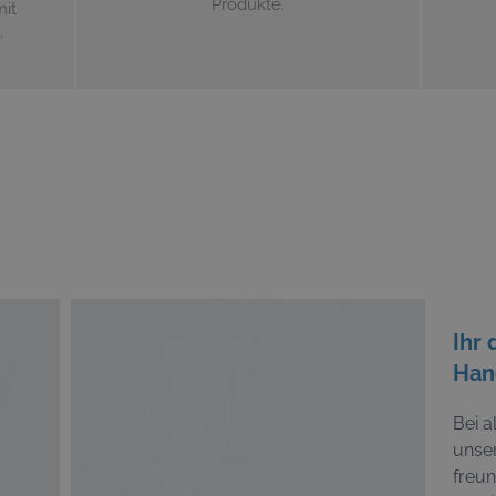
Produkte.
mit
.
Ihr 
Han
Bei a
unse
freun